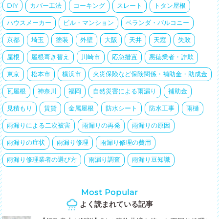
DIY
カバー工法
コーキング
スレート
トタン屋根
ハウスメーカー
ビル・マンション
ベランダ・バルコニー
京都
埼玉
塗装
外壁
大阪
天井
天窓
失敗
屋根
屋根葺き替え
川崎市
応急措置
悪徳業者・詐欺
東京
松本市
横浜市
火災保険など保険関係・補助金・助成金
瓦屋根
神奈川
福岡
自然災害による雨漏り
補助金
見積もり
賃貸
金属屋根
防水シート
防水工事
雨樋
雨漏りによる二次被害
雨漏りの再発
雨漏りの原因
雨漏りの症状
雨漏り修理
雨漏り修理の費用
雨漏り修理業者の選び方
雨漏り調査
雨漏り豆知識
Most Popular
よく読まれている記事