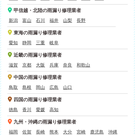
甲信越・北陸
の雨漏り修理業者
新潟
富山
石川
福井
山梨
長野
東海
の雨漏り修理業者
愛知
静岡
三重
岐阜
近畿
の雨漏り修理業者
滋賀
京都
大阪
兵庫
奈良
和歌山
中国
の雨漏り修理業者
鳥取
島根
岡山
広島
山口
四国
の雨漏り修理業者
徳島
香川
愛媛
高知
九州・沖縄
の雨漏り修理業者
福岡
佐賀
長崎
熊本
大分
宮崎
鹿児島
沖縄