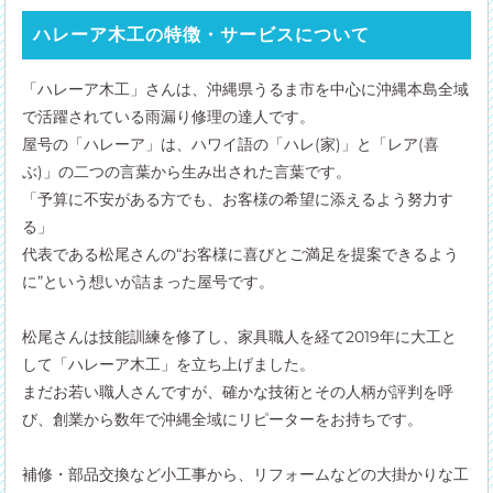
ハレーア木工の特徴・サービスについて
「ハレーア木工」さんは、沖縄県うるま市を中心に沖縄本島全域
で活躍されている雨漏り修理の達人です。
屋号の「ハレーア」は、ハワイ語の「ハレ(家)」と「レア(喜
ぶ)」の二つの言葉から生み出された言葉です。
「予算に不安がある方でも、お客様の希望に添えるよう努力す
る」
代表である松尾さんの“お客様に喜びとご満足を提案できるよう
に”という想いが詰まった屋号です。
松尾さんは技能訓練を修了し、家具職人を経て2019年に大工と
して「ハレーア木工」を立ち上げました。
まだお若い職人さんですが、確かな技術とその人柄が評判を呼
び、創業から数年で沖縄全域にリピーターをお持ちです。
補修・部品交換など小工事から、リフォームなどの大掛かりな工