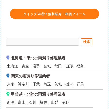
クイック30秒！無料紹介・相談フォーム
北海道・東北
の雨漏り修理業者
北海道
青森
岩手
宮城
秋田
山形
福島
関東
の雨漏り修理業者
東京
神奈川
千葉
埼玉
茨城
栃木
群馬
甲信越・北陸
の雨漏り修理業者
新潟
富山
石川
福井
山梨
長野