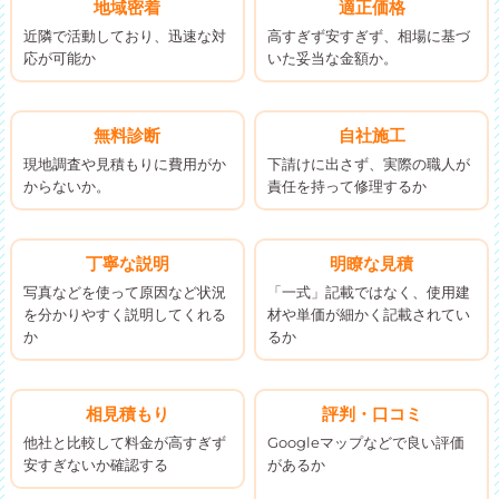
地域密着
適正価格
近隣で活動しており、迅速な対
高すぎず安すぎず、相場に基づ
応が可能か
いた妥当な金額か。
無料診断
自社施工
現地調査や見積もりに費用がか
下請けに出さず、実際の職人が
からないか。
責任を持って修理するか
丁寧な説明
明瞭な見積
写真などを使って原因など状況
「一式」記載ではなく、使用建
を分かりやすく説明してくれる
材や単価が細かく記載されてい
か
るか
相見積もり
評判・口コミ
他社と比較して料金が高すぎず
Googleマップなどで良い評価
安すぎないか確認する
があるか