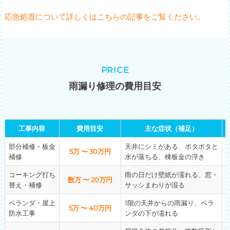
応急処置について詳しくはこちらの記事をご覧ください。
PRICE
雨漏り修理の費用目安
工事内容
費用目安
主な症状（補足）
部分補修・板金
天井にシミがある、ポタポタと
5万 〜 30万円
補修
水が落ちる、棟板金の浮き
コーキング打ち
雨の日だけ壁紙が濡れる、窓・
数万 〜 20万円
替え・補修
サッシまわりが湿る
ベランダ・屋上
1階の天井からの雨漏り、ベラ
5万 〜 40万円
防水工事
ンダの下が濡れる