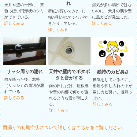
れ
天井や壁の一部に、茶
湿気が多い場所ではな
色っぽい円形状のシミ
いのに、天井の隅や壁
壁紙が浮いてきたり、
ができている。
に黒カビが発生した。
糊が剥がれてシワがで
詳しくみる
詳しくみる
きたりしている。
詳しくみる
サッシ周りの濡れ
天井や壁内でポタポ
独特のカビ臭さ
タと音がする
雨が降った後、窓枠
換気をしているのに、
（サッシ）の周辺が濡
部屋や押し入れの中が
雨の日にだけ、屋根裏
れている。
常にカビ臭い、湿気っ
や壁の内部で何かが垂
詳しくみる
ぽい。
れるような音が聞こえ
詳しくみる
る。
詳しくみる
雨漏りの初期症状について詳しくはこちらをご覧ください。