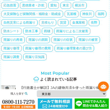
応急措置
悪徳業者・詐欺
愛知
東京
横浜市
火災保険など保険関係・補助金・助成金
瓦屋根
神奈川
福岡
自然災害による雨漏り
見積もり
賃貸
金属屋根
長野
防水シート
防水工事
雨樋
雨漏りによる二次被害
雨漏りの再発
雨漏りの原因
雨漏りの症状
雨漏りの被害
雨漏り修理
雨漏り修理の費用
雨漏り修理業者の選び方
雨漏り調査
雨漏り豆知識
Most Popular
よく読まれている記事
【行政書士が解説】JAの建物共済を使った雨漏り修理に
ついて徹底解説
職人を探す
物置の屋根の雨漏り修理方法は？DIYの方法や修理方法を
ご紹介