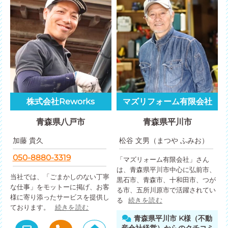
株式会社Reworks
マズリフォーム有限会社
青森県八戸市
青森県平川市
加藤 貴久
松谷 文男（まつや ふみお）
050-8880-3319
「マズリォーム有限会社」さん
は、青森県平川市中心に弘前市、
当社では、「ごまかしのない丁寧
黒石市、青森市、十和田市、つが
な仕事」をモットーに掲げ、お客
る市、五所川原市で活躍されてい
様に寄り添ったサービスを提供し
る
続きを読む
ております。
続きを読む
青森県平川市 K様（不動
産会社経営）からのクチコミ