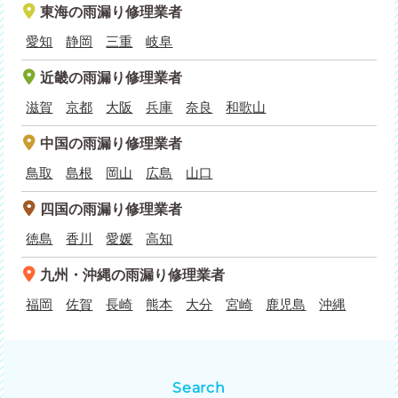
東海
の雨漏り修理業者
愛知
静岡
三重
岐阜
近畿
の雨漏り修理業者
滋賀
京都
大阪
兵庫
奈良
和歌山
中国
の雨漏り修理業者
鳥取
島根
岡山
広島
山口
四国
の雨漏り修理業者
徳島
香川
愛媛
高知
九州・沖縄
の雨漏り修理業者
福岡
佐賀
長崎
熊本
大分
宮崎
鹿児島
沖縄
Search