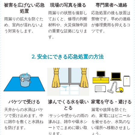
被害を広げない応急
現場の写真を撮る
専門業者へ連絡
処置
雨漏りの状態を撮影し
応急処置の後も放置は
雨漏りの拡大を防ぐた
ておくと、修理の判断
禁物です。早めの連絡
め、室内が濡れないよ
材料や、火災保険申請
が修理費用を抑えるコ
う対策をします。
の重要な証拠になりま
ツです。
す。
2. 安全にできる応急処置の方法
バケツで受ける
滲んでくる水を吸い
家電を守る・避ける
とる
天井からの水滴はバケ
漏電や故障を防ぐた
ツで受け止めます。中
:サッシや壁からの雨の
め、家電にはビニール
に雑巾を敷くと水跳ね
滲みは、雑巾や吸水シ
を被せるか、水気のな
を防げます。
ートでこまめに吸い取
い場所へ移動させまし
ります。
ょう。