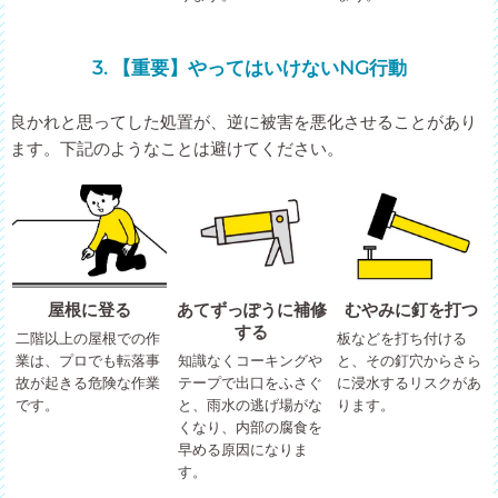
3. 【重要】やってはいけないNG行動
良かれと思ってした処置が、逆に被害を悪化させることがあり
ます。下記のようなことは避けてください。
屋根に登る
あてずっぽうに補修
むやみに釘を打つ
する
二階以上の屋根での作
板などを打ち付ける
業は、プロでも転落事
知識なくコーキングや
と、その釘穴からさら
故が起きる危険な作業
テープで出口をふさぐ
に浸水するリスクがあ
です。
と、雨水の逃げ場がな
ります。
くなり、内部の腐食を
早める原因になりま
す。