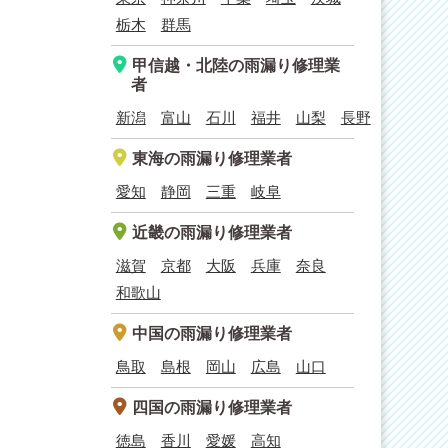
栃木
群馬
甲信越・北陸
の雨漏り修理業
者
新潟
富山
石川
福井
山梨
長野
東海
の雨漏り修理業者
愛知
静岡
三重
岐阜
近畿
の雨漏り修理業者
滋賀
京都
大阪
兵庫
奈良
和歌山
中国
の雨漏り修理業者
鳥取
島根
岡山
広島
山口
四国
の雨漏り修理業者
徳島
香川
愛媛
高知