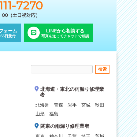
111-7270
9：00（土日祝対応）
フォーム
LINEから相談する
65日受付
写真を送ってチャットで相談
北海道・東北
の雨漏り修理業
者
北海道
青森
岩手
宮城
秋田
山形
福島
。
関東
の雨漏り修理業者
東京
神奈川
千葉
埼玉
茨城