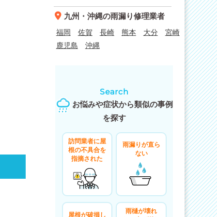
九州・沖縄
の雨漏り修理業者
福岡
佐賀
長崎
熊本
大分
宮崎
鹿児島
沖縄
Search
お悩みや症状から類似の事例
を探す
訪問業者に屋
雨漏りが直ら
根の不具合を
ない
指摘された
雨樋が壊れ
屋根が破損し