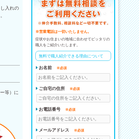
押し入れの
い。
※営業電話は一切いたしません。
症状やお住まいの地域に合わせてピッタリの
職人をご紹介いたします。
無料で職人紹介できる理由について
お名前
※必須
ご自宅の住所
※必須
ギー等）に
お電話番号
※必須
メールアドレス
※必須