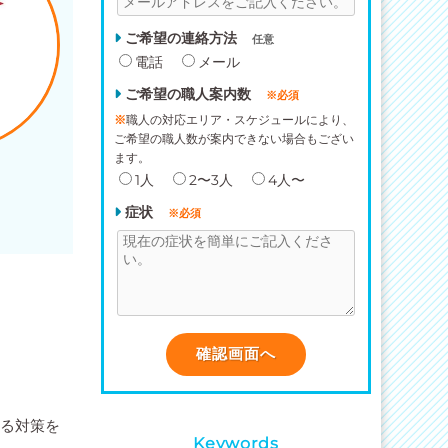
ご希望の連絡方法
任意
電話
メール
ご希望の職人案内数
※必須
※
職人の対応エリア・スケジュールにより、
ご希望の職人数が案内できない場合もござい
ます。
1人
2〜3人
4人〜
症状
※必須
きる対策を
Keywords