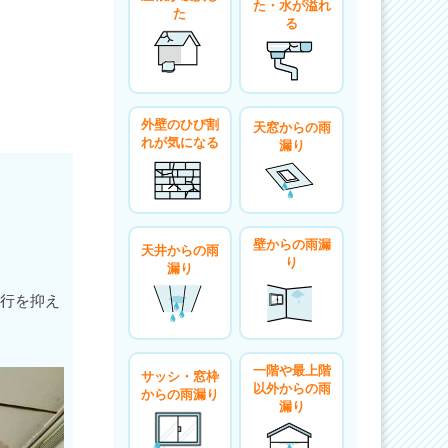
た・水が溢れ
た
る
外壁のひび割
天窓からの雨
れが気になる
漏り
壁からの雨漏
天井からの雨
り
漏り
進行を抑え
一階や最上階
サッシ・窓枠
以外からの雨
からの雨漏り
漏り