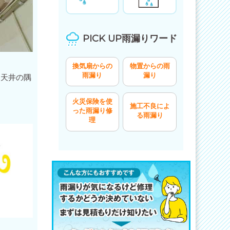
PICK UP雨漏りワード
換気扇からの
物置からの雨
雨漏り
漏り
、天井の隅
火災保険を使
施工不良によ
った雨漏り修
る雨漏り
理