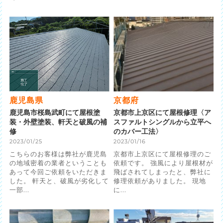
鹿児島県
京都府
鹿児島市桜島武町にて屋根塗
京都市上京区にて屋根修理〈ア
装・外壁塗装、軒天と破風の補
スファルトシングルから立平へ
修
のカバー工法〉
2023/01/25
2023/01/16
こちらのお客様は弊社が鹿児島
京都市上京区にて屋根修理のご
の地域密着の業者ということも
依頼です。 強風により屋根材が
あって今回ご依頼をいただきま
飛ばされてしまったと、弊社に
した。 軒天と、破風が劣化して
修理依頼がありました。 現地
一部...
に...