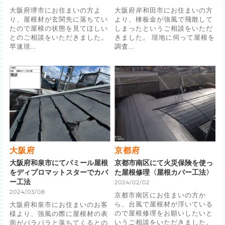
大阪府堺市にお住まいの方よ
大阪府岸和田市にお住まいの方
り、屋根材が玄関先に落ちてい
より、棟板金が強風で飛散して
たので屋根の状態を見てほしい
しまったというご相談をいただ
とのご相談をいただきました。
きました。 現地に伺って屋根を
早速現...
調査...
大阪府
京都府
大阪府和泉市にてパミール屋根
京都市南区にて火災保険を使っ
をディプロマットスターでカバ
た屋根修理〈屋根カバー工法〉
ー工法
2024/02/02
2024/03/08
京都市南区にお住まいの方か
ら、台風で屋根材が浮いている
大阪府和泉市にお住まいのお客
ので屋根修理をお願いしたいと
様より、強風の際に屋根材の表
いうご相談をいただきました。
面がパラパラと落ちてくるとの