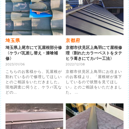
埼玉県
京都府
埼玉県上尾市にて瓦屋根部分修
京都市伏見区上鳥羽にて屋根修
〈ケラバ瓦差し替え・漆喰補
理〈割れたカラーベストをタテ
修〉
ヒラ葺きにてカバー工法〉
2023/01/06
2022/12/08
こちらのお客様から、瓦屋根が
京都市伏見区上鳥羽にお住まい
割れているので修理してほしい
のお客様より、「屋根材が落下
とのご相談をいただきました。
しているので状態を見てほし
現地調査に伺うと、ケラバ瓦な
い」とのご相談をいただきまし
どの...
た。 ...