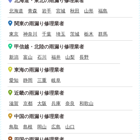
北海道・東北
の雨漏り修理業者
北海道
青森
岩手
宮城
秋田
山形
福島
関東
の雨漏り修理業者
東京
神奈川
千葉
埼玉
茨城
栃木
群馬
甲信越・北陸
の雨漏り修理業者
新潟
富山
石川
福井
山梨
長野
東海
の雨漏り修理業者
愛知
静岡
三重
岐阜
近畿
の雨漏り修理業者
滋賀
京都
大阪
兵庫
奈良
和歌山
中国
の雨漏り修理業者
鳥取
島根
岡山
広島
山口
四国
の雨漏り修理業者