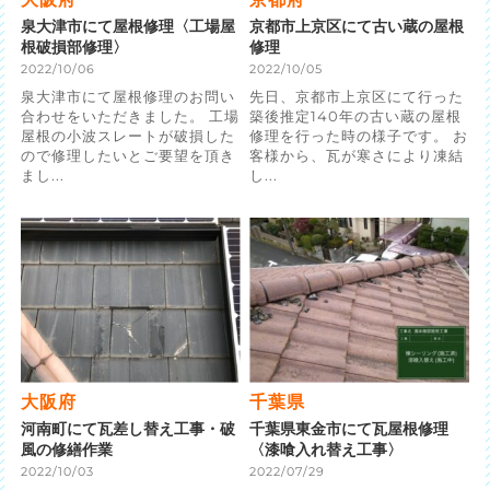
泉大津市にて屋根修理〈工場屋
京都市上京区にて古い蔵の屋根
根破損部修理〉
修理
2022/10/06
2022/10/05
泉大津市にて屋根修理のお問い
先日、京都市上京区にて行った
合わせをいただきました。 工場
築後推定140年の古い蔵の屋根
屋根の小波スレートが破損した
修理を行った時の様子です。 お
ので修理したいとご要望を頂き
客様から、瓦が寒さにより凍結
まし...
し...
大阪府
千葉県
河南町にて瓦差し替え工事・破
千葉県東金市にて瓦屋根修理
風の修繕作業
〈漆喰入れ替え工事〉
2022/10/03
2022/07/29