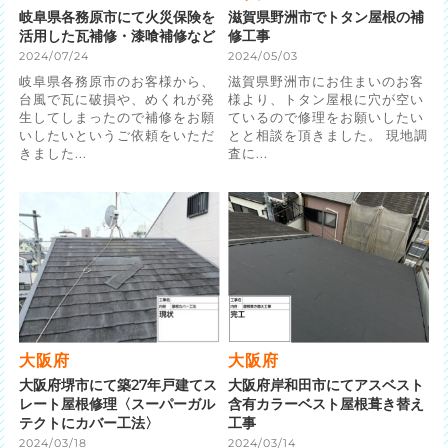
岐阜県各務原市にて火災保険を
滋賀県野洲市でトタン屋根の補
活用した瓦補修・漆喰補修など
修工事
2024/07/24
2024/05/03
岐阜県各務原市のお客様から、
滋賀県野洲市にお住まいのお客
台風で瓦に破損や、めくれが発
様より、トタン屋根に穴が空い
生してしまったので補修をお願
ているので修理をお願いしたい
いしたいというご依頼をいただ
とと相談を頂きました。 現地調
きました...
査に...
大阪府
大阪府
大阪府堺市にて築27年戸建てス
大阪府岸和田市にてアスベスト
レート屋根修理〈スーパーガル
含有カラーベスト屋根葺き替え
テクトにカバー工法〉
工事
2024/03/18
2024/03/14