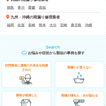
徳島
香川
愛媛
高知
九州・沖縄
の雨漏り修理業者
福岡
佐賀
長崎
熊本
大分
宮崎
鹿児島
沖縄
Search
お悩みや症状から類似の事例を探す
訪問業者に屋根の不具合を指摘
雨漏りが直らない
された
屋根が破損した
雨樋が壊れた・水が溢れる