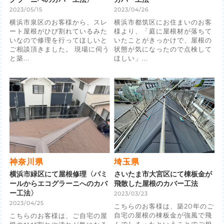
2023/05/15
2023/04/26
横浜市泉区のお客様から、スレ
横浜市都筑区にお住まいのお客
ート屋根がひび割れているみた
様より、「庭に屋根材が落ちて
いなので修理を行ってほしいと
いたことがきっかけで、屋根の
ご相談頂きました。 現場に伺う
状態が気になったので点検して
と築...
ほしい」...
神奈川県
埼玉県
横浜市緑区にて屋根修理〈パミ
さいたま市大宮区にて棟板金が
ールからエコグラーニへのカバ
飛散した屋根のカバー工法
ー工法〉
2023/03/23
2023/04/25
こちらのお客様は、築20年のご
自宅の屋根の棟板金が強風で飛
こちらのお客様は、ご自宅の屋