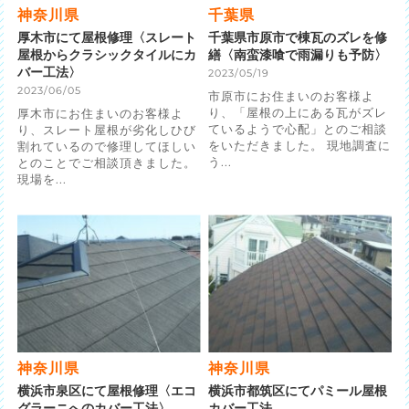
神奈川県
千葉県
厚木市にて屋根修理〈スレート
千葉県市原市で棟瓦のズレを修
屋根からクラシックタイルにカ
繕〈南蛮漆喰で雨漏りも予防〉
バー工法〉
2023/05/19
2023/06/05
市原市にお住まいのお客様よ
り、「屋根の上にある瓦がズレ
厚木市にお住まいのお客様よ
ているようで心配」とのご相談
り、スレート屋根が劣化しひび
をいただきました。 現地調査に
割れているので修理してほしい
う...
とのことでご相談頂きました。
現場を...
神奈川県
神奈川県
横浜市泉区にて屋根修理〈エコ
横浜市都筑区にてパミール屋根
グラーニへのカバー工法〉
カバー工法