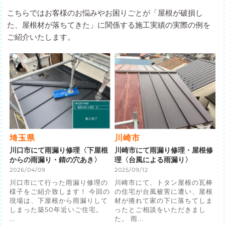
こちらではお客様のお悩みやお困りごとが「屋根が破損し
た、屋根材が落ちてきた」に関係する施工実績の実際の例を
ご紹介いたします。
埼玉県
川崎市
川口市にて雨漏り修理〈下屋根
川崎市にて雨漏り修理・屋根修
からの雨漏り・錆の穴あき〉
理〈台風による雨漏り〉
2026/04/09
2025/09/12
川口市にて行った雨漏り修理の
川崎市にて、トタン屋根の瓦棒
様子をご紹介致します！ 今回の
の住宅が台風被害に遭い、屋根
現場は、下屋根から雨漏りして
材が捲れて家の下に落ちてしま
しまった築50年近いご住宅。
ったとご相談をいただきまし
...
た。 雨...