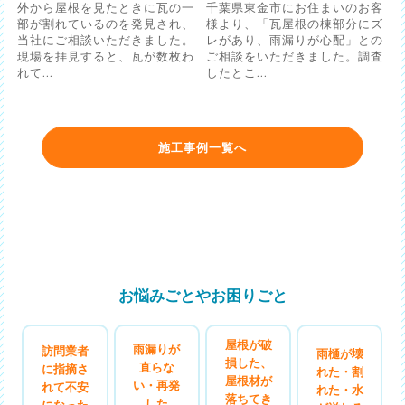
外から屋根を見たときに瓦の一
千葉県東金市にお住まいのお客
部が割れているのを発見され、
様より、「瓦屋根の棟部分にズ
当社にご相談いただきました。
レがあり、雨漏りが心配」との
現場を拝見すると、瓦が数枚わ
ご相談をいただきました。調査
れて...
したとこ...
施工事例一覧へ
お悩みごとやお困りごと
屋根が破
雨漏りが
訪問業者
雨樋が壊
損した、
直らな
に指摘さ
れた・割
屋根材が
い・再発
れて不安
れた・水
落ちてき
した
になった