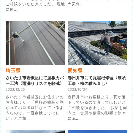
火災保...
ご相談をいただきました。 現地
に伺...
埼玉県
愛知県
さいたま市岩槻区にて屋根カバ
春日井市にて瓦屋根修理〈漆喰
ー工法〈雨漏りリスクを軽減〉
工事・棟の積み直し〉
2023/12/25
2023/10/24
さいたま市岩槻区にお住まいの
春日井市のお客様より、瓦が落
お客様より、「屋根の塗装が剥
下しているので直してほしいと
がれてボロボロになっているよ
ご相談を頂きました。 お話を伺
うなので、一度点検してほし
うと、台風や積雪の影響で徐々
い」とご相...
に瓦...