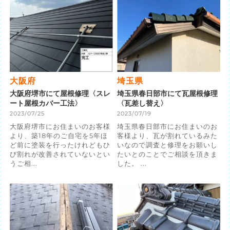
大阪府
埼玉県
大阪府堺市にて屋根修理〈スレ
埼玉県春日部市にて瓦屋根修理
ート屋根カバー工法〉
〈瓦差し替え〉
2023/07/25
2023/07/19
大阪府堺市にお住まいのお客様
埼玉県春日部市にお住まいのお
より、築18年のご自宅を5年ほ
客様より、瓦が割れているみた
ど前に塗装を行ったけれどもひ
いなので調査と修理をお願いし
び割れが改善されていないとい
たいとのことでご相談を頂きま
うご相...
した。 ...