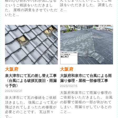
んでしまったということでご相
根のひび割れや汚れが気になる
談をいただきました。 調査した
というご相談をいただきまし
と...
た。 屋根の調査をさせていただ
いたと...
大阪府
大阪府
泉大津市にて瓦の差し替え工事
大阪府和泉市にて台風による雨
〈台風による破損瓦復旧・雨漏
漏り修理・屋根一部修理工事
り予防〉
2023/02/15
2023/02/21
大阪府和泉市にて雨漏り修理の
ご依頼をいただきました。 台風
泉大津市にて瓦の修繕をご依頼
の影響で屋根の一部が剥がれて
頂きました。 強風によって瓦が
しまい、雨漏りがしているとの
飛ばされてしまったため修復が
こと...
必要とのことです。 瓦は所々
で...