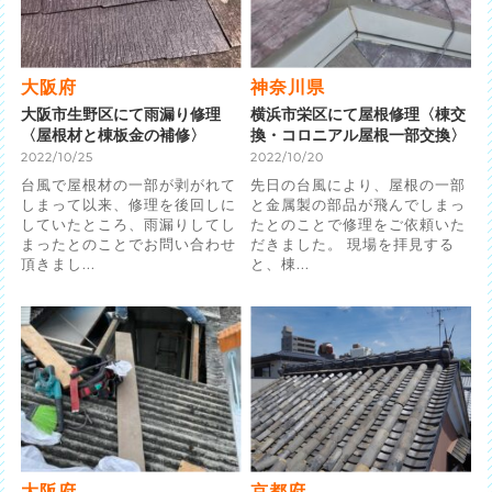
大阪府
神奈川県
大阪市生野区にて雨漏り修理
横浜市栄区にて屋根修理〈棟交
〈屋根材と棟板金の補修〉
換・コロニアル屋根一部交換〉
2022/10/25
2022/10/20
台風で屋根材の一部が剥がれて
先日の台風により、屋根の一部
しまって以来、修理を後回しに
と金属製の部品が飛んでしまっ
していたところ、雨漏りしてし
たとのことで修理をご依頼いた
まったとのことでお問い合わせ
だきました。 現場を拝見する
頂きまし...
と、棟...
大阪府
京都府