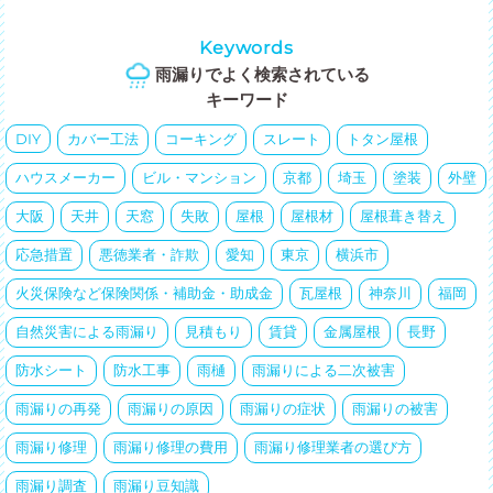
Keywords
雨漏りでよく検索されている
キーワード
DIY
カバー工法
コーキング
スレート
トタン屋根
ハウスメーカー
ビル・マンション
京都
埼玉
塗装
外壁
大阪
天井
天窓
失敗
屋根
屋根材
屋根葺き替え
応急措置
悪徳業者・詐欺
愛知
東京
横浜市
火災保険など保険関係・補助金・助成金
瓦屋根
神奈川
福岡
自然災害による雨漏り
見積もり
賃貸
金属屋根
長野
防水シート
防水工事
雨樋
雨漏りによる二次被害
雨漏りの再発
雨漏りの原因
雨漏りの症状
雨漏りの被害
雨漏り修理
雨漏り修理の費用
雨漏り修理業者の選び方
雨漏り調査
雨漏り豆知識