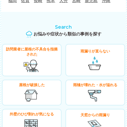
福岡
佐賀
長崎
熊本
大分
宮崎
鹿児島
沖縄
Search
お悩みや症状から類似の事例を探す
訪問業者に屋根の不具合を指摘
雨漏りが直らない
された
屋根が破損した
雨樋が壊れた・水が溢れる
外壁のひび割れが気になる
天窓からの雨漏り