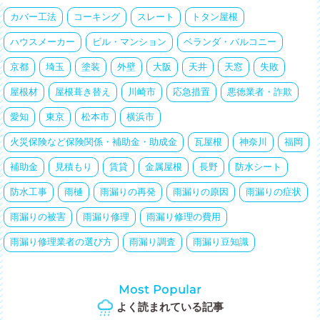
カバー工法
コーキング
スレート
トタン屋根
ハウスメーカー
ビル・マンション
ベランダ・バルコニー
京都
埼玉
塗装
外壁
大阪
天井
天窓
失敗
屋根材
屋根葺き替え
川崎市
応急措置
悪徳業者・詐欺
愛知
東京
松本市
横浜市
火災保険など保険関係・補助金・助成金
瓦屋根
神奈川
福岡
補助金
見積もり
賃貸
金属屋根
長野
防水シート
防水工事
雨樋
雨漏りの再発
雨漏りの原因
雨漏りの症状
雨漏りの被害
雨漏り修理
雨漏り修理の費用
雨漏り修理業者の選び方
雨漏り調査
雨漏り豆知識
Most Popular
よく読まれている記事