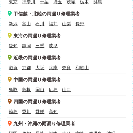
東京
神奈川
千葉
埼玉
茨城
栃木
群馬
甲信越・北陸
の雨漏り修理業者
新潟
富山
石川
福井
山梨
長野
東海
の雨漏り修理業者
愛知
静岡
三重
岐阜
近畿
の雨漏り修理業者
滋賀
京都
大阪
兵庫
奈良
和歌山
中国
の雨漏り修理業者
鳥取
島根
岡山
広島
山口
四国
の雨漏り修理業者
徳島
香川
愛媛
高知
九州・沖縄
の雨漏り修理業者