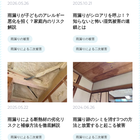
2026.05.26
2025.10.21
雨漏りが子どものアレルギー
雨漏りがシロアリを呼ぶ！？
悪化を招く？家庭内のリスク
知らないと怖い湿気被害の連
解説
鎖とは
雨漏りの被害
雨漏りの被害
雨漏りによる二次被害
雨漏りによる二次被害
2025.05.22
2024.06.26
雨漏りによる断熱材の劣化リ
雨漏り跡のシミを消す3つの方
スクと補修方法を徹底解説
法と放置すると起こる被害
雨漏りによる二次被害
雨漏りによる二次被害