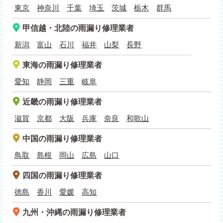
東京
神奈川
千葉
埼玉
茨城
栃木
群馬
甲信越・北陸
の雨漏り修理業者
新潟
富山
石川
福井
山梨
長野
東海
の雨漏り修理業者
愛知
静岡
三重
岐阜
近畿
の雨漏り修理業者
滋賀
京都
大阪
兵庫
奈良
和歌山
中国
の雨漏り修理業者
鳥取
島根
岡山
広島
山口
四国
の雨漏り修理業者
徳島
香川
愛媛
高知
九州・沖縄
の雨漏り修理業者