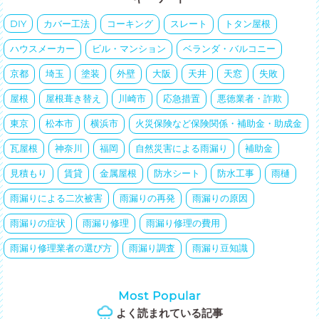
DIY
カバー工法
コーキング
スレート
トタン屋根
ハウスメーカー
ビル・マンション
ベランダ・バルコニー
京都
埼玉
塗装
外壁
大阪
天井
天窓
失敗
屋根
屋根葺き替え
川崎市
応急措置
悪徳業者・詐欺
東京
松本市
横浜市
火災保険など保険関係・補助金・助成金
瓦屋根
神奈川
福岡
自然災害による雨漏り
補助金
見積もり
賃貸
金属屋根
防水シート
防水工事
雨樋
雨漏りによる二次被害
雨漏りの再発
雨漏りの原因
雨漏りの症状
雨漏り修理
雨漏り修理の費用
雨漏り修理業者の選び方
雨漏り調査
雨漏り豆知識
Most Popular
よく読まれている記事