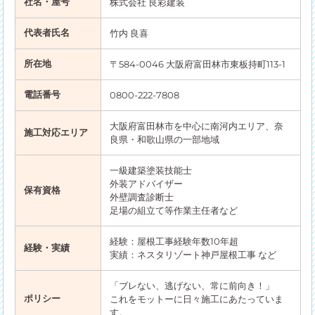
社名・屋号
株式会社 良彩建装
代表者氏名
竹内 良喜
所在地
〒584-0046 大阪府富田林市東板持町113-1
電話番号
0800-222-7808
大阪府富田林市を中心に南河内エリア、奈
施工対応エリア
良県・和歌山県の一部地域
一級建築塗装技能士
外装アドバイザー
保有資格
外壁調査診断士
足場の組立て等作業主任者など
経験：屋根工事経験年数10年超
経験・実績
実績：ネスタリゾート神戸屋根工事 など
「ブレない、逃げない、常に前向き！」
ポリシー
これをモットーに日々施工にあたっていま
す。