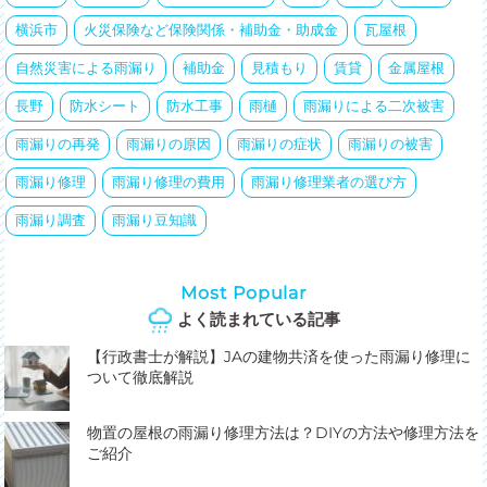
横浜市
火災保険など保険関係・補助金・助成金
瓦屋根
自然災害による雨漏り
補助金
見積もり
賃貸
金属屋根
長野
防水シート
防水工事
雨樋
雨漏りによる二次被害
雨漏りの再発
雨漏りの原因
雨漏りの症状
雨漏りの被害
雨漏り修理
雨漏り修理の費用
雨漏り修理業者の選び方
雨漏り調査
雨漏り豆知識
Most Popular
よく読まれている記事
【行政書士が解説】JAの建物共済を使った雨漏り修理に
ついて徹底解説
物置の屋根の雨漏り修理方法は？DIYの方法や修理方法を
ご紹介