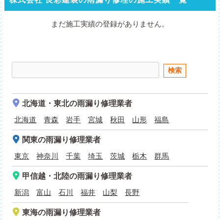
まだ施工実績の登録がありません。
北海道・東北
の雨漏り修理業者
北海道
青森
岩手
宮城
秋田
山形
福島
関東
の雨漏り修理業者
東京
神奈川
千葉
埼玉
茨城
栃木
群馬
甲信越・北陸
の雨漏り修理業者
新潟
富山
石川
福井
山梨
長野
東海
の雨漏り修理業者