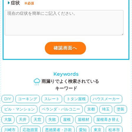
症状
※必須
Keywords
雨漏りでよく検索されている
キーワード
DIY
コーキング
スレート
トタン屋根
ハウスメーカー
ビル・マンション
ベランダ・バルコニー
京都
埼玉
塗装
大阪
天井
天窓
失敗
屋根
屋根材
屋根葺き替え
川崎市
応急措置
悪徳業者・詐欺
愛知
東京
松本市