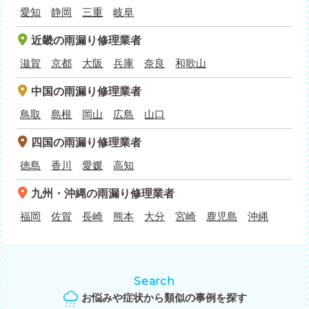
愛知
静岡
三重
岐阜
近畿
の雨漏り修理業者
滋賀
京都
大阪
兵庫
奈良
和歌山
中国
の雨漏り修理業者
鳥取
島根
岡山
広島
山口
四国
の雨漏り修理業者
徳島
香川
愛媛
高知
九州・沖縄
の雨漏り修理業者
福岡
佐賀
長崎
熊本
大分
宮崎
鹿児島
沖縄
Search
お悩みや症状から類似の事例を探す