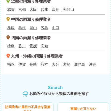
近畿
の雨漏り修理業者
滋賀
京都
大阪
兵庫
奈良
和歌山
中国
の雨漏り修理業者
鳥取
島根
岡山
広島
山口
四国
の雨漏り修理業者
徳島
香川
愛媛
高知
九州・沖縄
の雨漏り修理業者
福岡
佐賀
長崎
熊本
大分
宮崎
鹿児島
沖縄
Search
お悩みや症状から類似の事例を探す
訪問業者に屋根の不具合を指摘
雨漏りが直らない