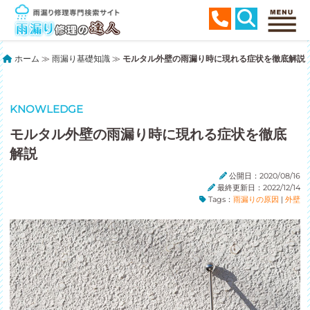
ホーム
≫
雨漏り基礎知識
≫
モルタル外壁の雨漏り時に現れる症状を徹底解説
KNOWLEDGE
モルタル外壁の雨漏り時に現れる症状を徹底
解説
公開日：2020/08/16
最終更新日：2022/12/14
Tags：
雨漏りの原因
|
外壁