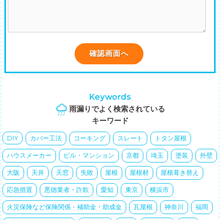
Keywords
雨漏りでよく検索されている
キーワード
DIY
カバー工法
コーキング
スレート
トタン屋根
ハウスメーカー
ビル・マンション
京都
埼玉
塗装
外壁
大阪
天井
天窓
失敗
屋根
屋根材
屋根葺き替え
応急措置
悪徳業者・詐欺
愛知
東京
横浜市
火災保険など保険関係・補助金・助成金
瓦屋根
神奈川
福岡