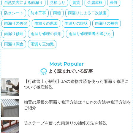
自然災害による雨漏り
見積もり
賃貸
金属屋根
長野
防水シート
防水工事
雨樋
雨漏りによる二次被害
雨漏りの再発
雨漏りの原因
雨漏りの症状
雨漏りの被害
雨漏り修理
雨漏り修理の費用
雨漏り修理業者の選び方
雨漏り調査
雨漏り豆知識
Most Popular
よく読まれている記事
【行政書士が解説】JAの建物共済を使った雨漏り修理に
ついて徹底解説
物置の屋根の雨漏り修理方法は？DIYの方法や修理方法を
ご紹介
防水テープを使った雨漏りの補修方法を解説