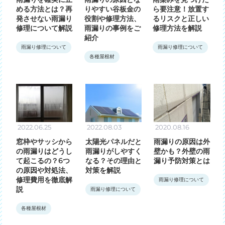
める方法とは？再
りやすい谷板金の
ら要注意！放置す
発させない雨漏り
役割や修理方法、
るリスクと正しい
修理について解説
雨漏りの事例をご
修理方法を解説
紹介
雨漏り修理について
雨漏り修理について
各種屋根材
2022.06.25
2022.08.03
2020.08.16
窓枠やサッシから
太陽光パネルだと
雨漏りの原因は外
の雨漏りはどうし
雨漏りがしやすく
壁かも？外壁の雨
て起こるの？6つ
なる？その理由と
漏り予防対策とは
の原因や対処法、
対策を解説
修理費用を徹底解
雨漏り修理について
説
雨漏り修理について
各種屋根材