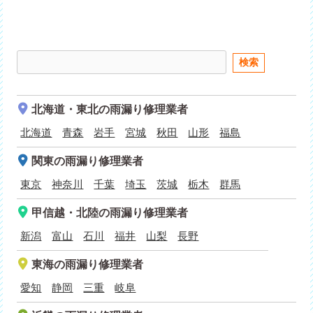
北海道・東北
の雨漏り修理業者
北海道
青森
岩手
宮城
秋田
山形
福島
関東
の雨漏り修理業者
東京
神奈川
千葉
埼玉
茨城
栃木
群馬
甲信越・北陸
の雨漏り修理業者
新潟
富山
石川
福井
山梨
長野
東海
の雨漏り修理業者
愛知
静岡
三重
岐阜