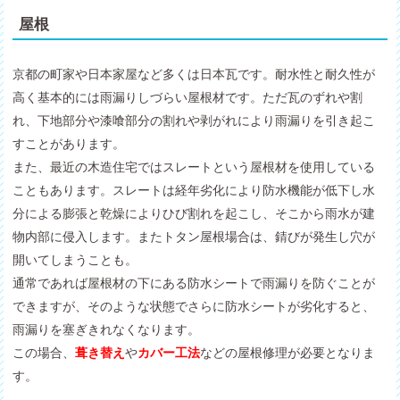
屋根
京都の町家や日本家屋など多くは日本瓦です。耐水性と耐久性が
高く基本的には雨漏りしづらい屋根材です。ただ瓦のずれや割
れ、下地部分や漆喰部分の割れや剥がれにより雨漏りを引き起こ
すことがあります。
また、最近の木造住宅ではスレートという屋根材を使用している
こともあります。スレートは経年劣化により防水機能が低下し水
分による膨張と乾燥によりひび割れを起こし、そこから雨水が建
物内部に侵入します。またトタン屋根場合は、錆びが発生し穴が
開いてしまうことも。
通常であれば屋根材の下にある防水シートで雨漏りを防ぐことが
できますが、そのような状態でさらに防水シートが劣化すると、
雨漏りを塞ぎきれなくなります。
この場合、
葺き替え
や
カバー工法
などの屋根修理が必要となりま
す。