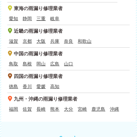
東海
の雨漏り修理業者
愛知
静岡
三重
岐阜
近畿
の雨漏り修理業者
滋賀
京都
大阪
兵庫
奈良
和歌山
中国
の雨漏り修理業者
鳥取
島根
岡山
広島
山口
四国
の雨漏り修理業者
徳島
香川
愛媛
高知
九州・沖縄
の雨漏り修理業者
福岡
佐賀
長崎
熊本
大分
宮崎
鹿児島
沖縄