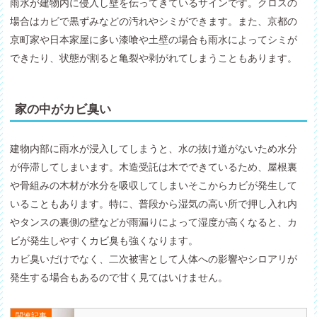
雨水が建物内に侵入し壁を伝ってきているサインです。クロスの
場合はカビで黒ずみなどの汚れやシミができます。また、京都の
京町家や日本家屋に多い漆喰や土壁の場合も雨水によってシミが
できたり、状態が割ると亀裂や剥がれてしまうこともあります。
家の中がカビ臭い
建物内部に雨水が浸入してしまうと、水の抜け道がないため水分
が停滞してしまいます。木造受託は木でできているため、屋根裏
や骨組みの木材が水分を吸収してしまいそこからカビが発生して
いることもあります。特に、普段から湿気の高い所で押し入れ内
やタンスの裏側の壁などが雨漏りによって湿度が高くなると、カ
ビが発生しやすくカビ臭も強くなります。
カビ臭いだけでなく、二次被害として人体への影響やシロアリが
発生する場合もあるので甘く見てはいけません。
関連記事