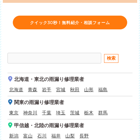
クイック30秒！無料紹介・相談フォーム
北海道・東北
の雨漏り修理業者
北海道
青森
岩手
宮城
秋田
山形
福島
関東
の雨漏り修理業者
東京
神奈川
千葉
埼玉
茨城
栃木
群馬
甲信越・北陸
の雨漏り修理業者
新潟
富山
石川
福井
山梨
長野