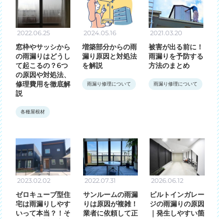
2022.06.25
2024.05.16
2021.03.20
窓枠やサッシから
増築部分からの雨
被害が出る前に！
の雨漏りはどうし
漏り原因と対処法
雨漏りを予防する
て起こるの？6つ
を解説
方法のまとめ
の原因や対処法、
修理費用を徹底解
雨漏り修理について
雨漏り修理について
説
各種屋根材
2023.02.02
2022.07.31
2026.06.12
ゼロキューブ型住
サンルームの雨漏
ビルトインガレー
宅は雨漏りしやす
りは原因が複雑！
ジの雨漏りの原因
いって本当？！そ
業者に依頼して正
｜発生しやすい箇