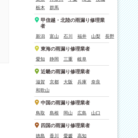
栃木
群馬
甲信越・北陸
の雨漏り修理業
者
新潟
富山
石川
福井
山梨
長野
東海
の雨漏り修理業者
愛知
静岡
三重
岐阜
近畿
の雨漏り修理業者
滋賀
京都
大阪
兵庫
奈良
和歌山
中国
の雨漏り修理業者
鳥取
島根
岡山
広島
山口
四国
の雨漏り修理業者
徳島
香川
愛媛
高知