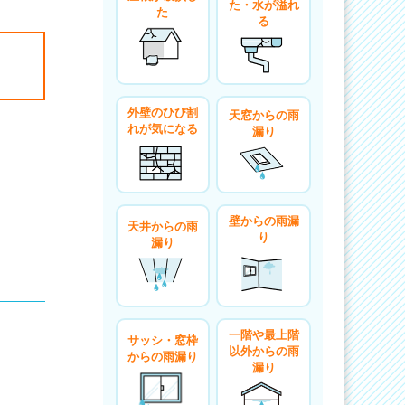
た・水が溢れ
た
る
外壁のひび割
天窓からの雨
れが気になる
漏り
壁からの雨漏
天井からの雨
り
漏り
一階や最上階
サッシ・窓枠
以外からの雨
からの雨漏り
漏り