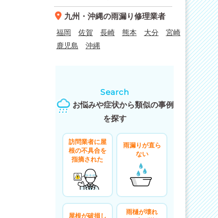
九州・沖縄
の雨漏り修理業者
福岡
佐賀
長崎
熊本
大分
宮崎
鹿児島
沖縄
Search
お悩みや症状から類似の事例
を探す
訪問業者に屋
雨漏りが直ら
根の不具合を
ない
指摘された
雨樋が壊れ
屋根が破損し