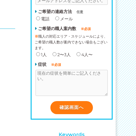
ご希望の連絡方法
任意
電話
メール
ご希望の職人案内数
※必須
※
職人の対応エリア・スケジュールにより、
ご希望の職人数が案内できない場合もござい
ます。
1人
2〜3人
4人〜
症状
※必須
Keywords