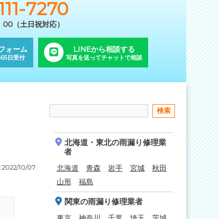
111-7270
9：00（土日祝対応）
フォーム
LINEから相談する
65日受付
写真を送ってチャットで相談
北海道・東北
の雨漏り修理業
者
2022/10/07
北海道
青森
岩手
宮城
秋田
山形
福島
関東
の雨漏り修理業者
東京
神奈川
千葉
埼玉
茨城