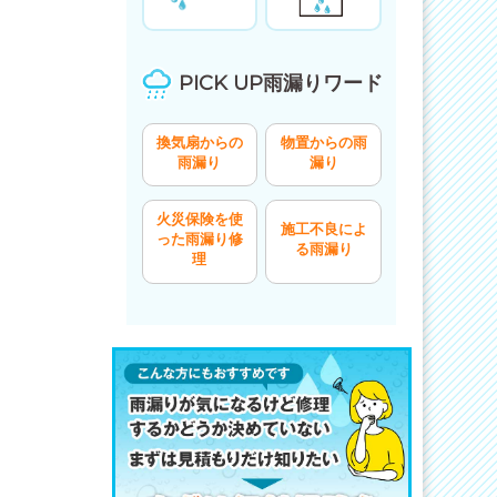
PICK UP雨漏りワード
換気扇からの
物置からの雨
雨漏り
漏り
火災保険を使
施工不良によ
った雨漏り修
る雨漏り
理