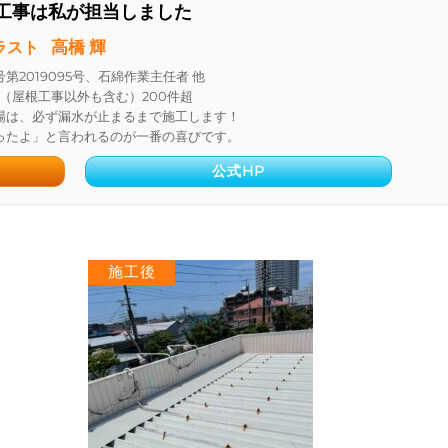
工事は私が担当しました
高橋 輝
ラスト
第2019095号、石綿作業主任者 他
ム（屋根工事以外も含む）200件超
場は、必ず漏水が止まるまで施工します！
ったよ」と言われるのが一番の喜びです。
公式HP