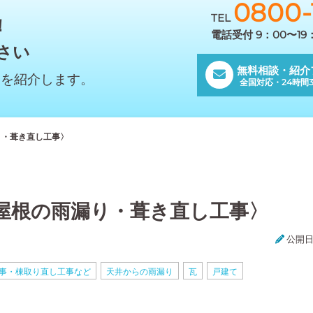
0800-
TEL
！
電話受付 9：00〜1
さい
無料相談・紹介
んを紹介します。
全国対応・24時間3
り・葺き直し工事〉
屋根の雨漏り・葺き直し工事〉
公開日:
事・棟取り直し工事など
天井からの雨漏り
瓦
戸建て