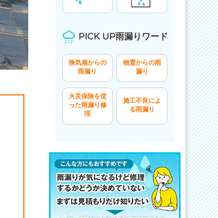
PICK UP雨漏りワード
換気扇からの
物置からの雨
雨漏り
漏り
火災保険を使
施工不良によ
った雨漏り修
る雨漏り
理