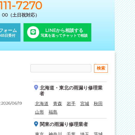
111-7270
9：00（土日祝対応）
フォーム
LINEから相談する
65日受付
写真を送ってチャットで相談
北海道・東北
の雨漏り修理業
者
2026/06/19
北海道
青森
岩手
宮城
秋田
山形
福島
関東
の雨漏り修理業者
東京
神奈川
千葉
埼玉
茨城