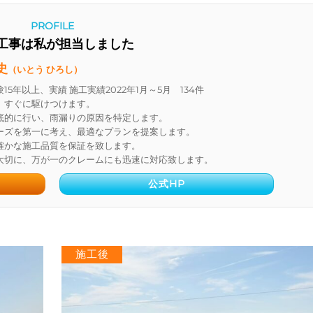
PROFILE
工事は私が担当しました
史
（いとう ひろし）
5年以上、実績 施工実績2022年1月～5月 134件
、すぐに駆けつけます。
底的に行い、雨漏りの原因を特定します。
ーズを第一に考え、最適なプランを提案します。
確かな施工品質を保証を致します。
大切に、万が一のクレームにも迅速に対応致します。
公式HP