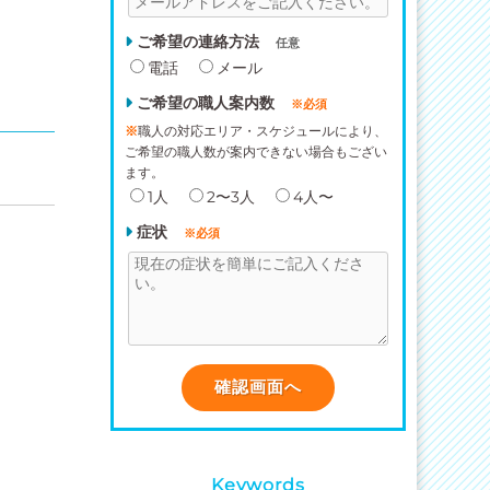
ご希望の連絡方法
任意
電話
メール
ご希望の職人案内数
※必須
※
職人の対応エリア・スケジュールにより、
ご希望の職人数が案内できない場合もござい
ます。
1人
2〜3人
4人〜
症状
※必須
Keywords