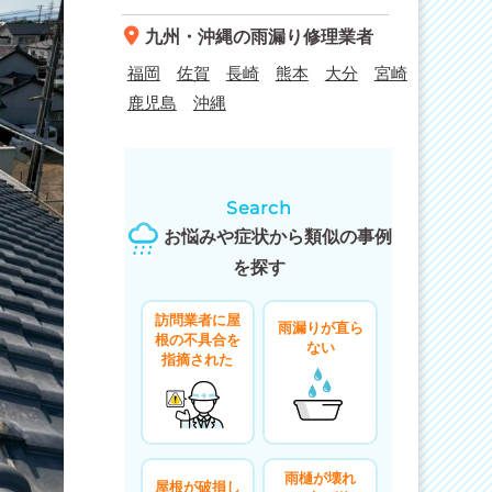
九州・沖縄
の雨漏り修理業者
福岡
佐賀
長崎
熊本
大分
宮崎
鹿児島
沖縄
Search
お悩みや症状から類似の事例
を探す
訪問業者に屋
雨漏りが直ら
根の不具合を
ない
指摘された
雨樋が壊れ
屋根が破損し