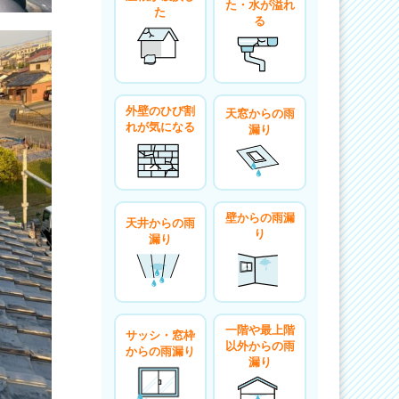
た・水が溢れ
た
る
外壁のひび割
天窓からの雨
れが気になる
漏り
壁からの雨漏
天井からの雨
り
漏り
一階や最上階
サッシ・窓枠
以外からの雨
からの雨漏り
漏り