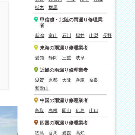
栃木
群馬
甲信越・北陸
の雨漏り修理業
者
新潟
富山
石川
福井
山梨
長野
東海
の雨漏り修理業者
愛知
静岡
三重
岐阜
近畿
の雨漏り修理業者
滋賀
京都
大阪
兵庫
奈良
和歌山
中国
の雨漏り修理業者
鳥取
島根
岡山
広島
山口
四国
の雨漏り修理業者
徳島
香川
愛媛
高知