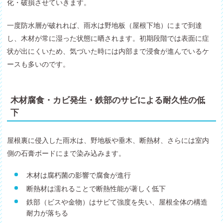
化・破損させていきます。
一度防水層が破れれば、雨水は野地板（屋根下地）にまで到達
し、木材が常に湿った状態に晒されます。初期段階では表面に症
状が出にくいため、気づいた時には内部まで浸食が進んでいるケ
ースも多いのです。
木材腐食・カビ発生・鉄部のサビによる耐久性の低
下
屋根裏に侵入した雨水は、野地板や垂木、断熱材、さらには室内
側の石膏ボードにまで染み込みます。
木材は腐朽菌の影響で腐食が進行
断熱材は濡れることで断熱性能が著しく低下
鉄部（ビスや金物）はサビて強度を失い、屋根全体の構造
耐力が落ちる