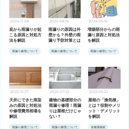
2024.11.08
2020.08.16
2024.05.16
庇から雨漏りが起
雨漏りの原因は外
増築部分からの雨
こる原因と対処方
壁かも？外壁の雨
漏り原因と対処法
法を解説
漏り予防対策とは
を解説
雨漏り修理について
雨漏り修理について
雨漏り修理について
2022.10.27
2020.07.22
2023.05.22
天井にできた雨染
建物の基礎部分の
屋根の「換気棟」
みの原因と対処法
雨漏り修理！雨漏
とは？役割やメリ
や修理費用相場を
りは屋根だけじゃ
ット・デメリット
解説
ない？
を解説
雨漏り修理について
雨漏り修理について
各種屋根材