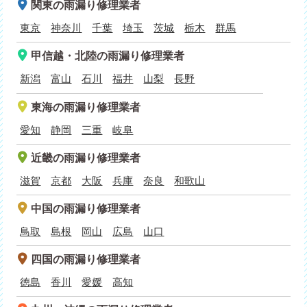
関東
の雨漏り修理業者
東京
神奈川
千葉
埼玉
茨城
栃木
群馬
甲信越・北陸
の雨漏り修理業者
新潟
富山
石川
福井
山梨
長野
東海
の雨漏り修理業者
愛知
静岡
三重
岐阜
近畿
の雨漏り修理業者
滋賀
京都
大阪
兵庫
奈良
和歌山
中国
の雨漏り修理業者
鳥取
島根
岡山
広島
山口
四国
の雨漏り修理業者
徳島
香川
愛媛
高知