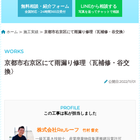
無料相談・紹介フォーム
LINEから相談する
全国対応・24時間365日受付
写真を送ってチャットで相談
ホーム
≫
施工実績
≫
京都市右京区にて雨漏り修理〈瓦補修・谷交換〉
WORKS
京都市右京区にて雨漏り修理〈瓦補修・谷交
換〉
公開日:2022/11/01
PROFILE
この工事は私が担当しました
株式会社Re,ルーフ
竹村 督史
一級瓦葺き技能士、産業廃棄物収集運搬建設業許可