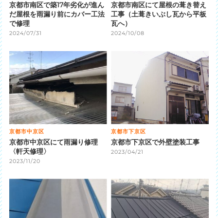
京都市南区で築17年劣化が進ん
京都市南区にて屋根の葺き替え
だ屋根を雨漏り前にカバー工法
工事（土葺きいぶし瓦から平板
で修理
瓦へ）
2024/07/31
2024/10/08
京都市中京区
京都市下京区
京都市中京区にて雨漏り修理
京都市下京区で外壁塗装工事
〈軒天修理〉
2023/04/21
2023/11/20