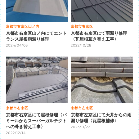
京都市右京区山ノ内
京都市右京区
京都市右京区山ノ内にてエント
京都市右京区にて雨漏り修理
ランス屋根雨漏り修理
〈瓦屋根葺き替え工事〉
2024/04/03
2022/10/28
京都市右京区
京都市左京区
京都市右京区にて屋根修理〈パ
京都市左京区にて天井からの雨
ミールからスーパーガルテクト
漏り修理〈瓦屋根補修〉
への葺き替え工事〉
2023/11/22
2022/12/14