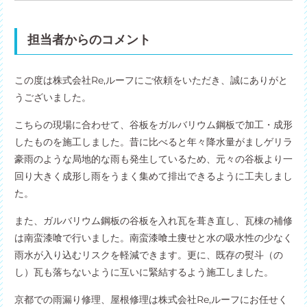
担当者からのコメント
この度は株式会社Re,ルーフにご依頼をいただき、誠にありがと
うございました。
こちらの現場に合わせて、谷板をガルバリウム鋼板で加工・成形
したものを施工しました。昔に比べると年々降水量がましゲリラ
豪雨のような局地的な雨も発生しているため、元々の谷板より一
回り大きく成形し雨をうまく集めて排出できるように工夫しまし
た。
また、ガルバリウム鋼板の谷板を入れ瓦を葺き直し、瓦棟の補修
は南蛮漆喰で行いました。南蛮漆喰土痩せと水の吸水性の少なく
雨水が入り込むリスクを軽減できます。更に、既存の熨斗（の
し）瓦も落ちないように互いに緊結するよう施工しました。
京都での雨漏り修理、屋根修理は株式会社Re,ルーフにお任せく