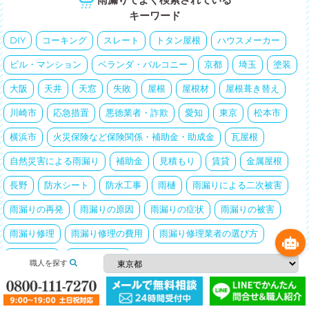
キーワード
DIY
コーキング
スレート
トタン屋根
ハウスメーカー
ビル・マンション
ベランダ・バルコニー
京都
埼玉
塗装
大阪
天井
天窓
失敗
屋根
屋根材
屋根葺き替え
川崎市
応急措置
悪徳業者・詐欺
愛知
東京
松本市
横浜市
火災保険など保険関係・補助金・助成金
瓦屋根
自然災害による雨漏り
補助金
見積もり
賃貸
金属屋根
長野
防水シート
防水工事
雨樋
雨漏りによる二次被害
雨漏りの再発
雨漏りの原因
雨漏りの症状
雨漏りの被害
雨漏り修理
雨漏り修理の費用
雨漏り修理業者の選び方
雨漏り調査
雨漏り豆知識
職人を探す
Most Popular