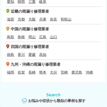
愛知
静岡
三重
岐阜
近畿
の雨漏り修理業者
滋賀
京都
大阪
兵庫
奈良
和歌山
中国
の雨漏り修理業者
鳥取
島根
岡山
広島
山口
四国
の雨漏り修理業者
徳島
香川
愛媛
高知
九州・沖縄
の雨漏り修理業者
福岡
佐賀
長崎
熊本
大分
宮崎
鹿児島
沖縄
Search
お悩みや症状から類似の事例を探す