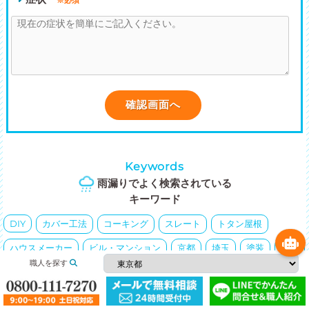
※必須
Keywords
雨漏りでよく検索されている
キーワード
DIY
カバー工法
コーキング
スレート
トタン屋根
ハウスメーカー
ビル・マンション
京都
埼玉
塗装
外壁
職人を探す
大阪
天井
天窓
失敗
屋根
屋根材
屋根葺き替え
応急措置
悪徳業者・詐欺
愛知
東京
横浜市