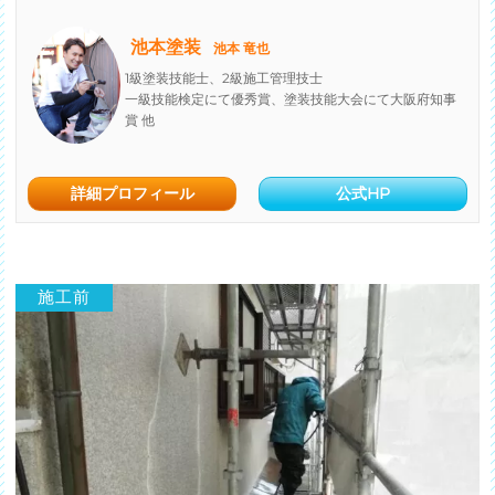
池本塗装
池本 竜也
1級塗装技能士、2級施工管理技士
一級技能検定にて優秀賞、塗装技能大会にて大阪府知事
賞 他
詳細プロフィール
公式HP