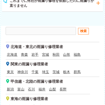
これまでに何社か雨漏り修理を依頼したのに雨漏りが
直りません
北海道・東北
の雨漏り修理業者
北海道
青森
岩手
宮城
秋田
山形
福島
関東
の雨漏り修理業者
東京
神奈川
千葉
埼玉
茨城
栃木
群馬
甲信越・北陸
の雨漏り修理業者
新潟
富山
石川
福井
山梨
長野
東海
の雨漏り修理業者