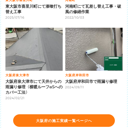
東大阪市喜里川町にて漆喰打ち
河南町にて瓦差し替え工事・破
替え工事
風の修繕作業
2025/07/16
2022/10/03
大阪府泉大津市
大阪府岸和田市
大阪府泉大津市にて天井からの
大阪府岸和田市で雨漏り修理
雨漏り修理〈横暖ルーフαSへの
2024/09/11
カバー工法〉
2024/02/21
大阪府の施工実績一覧ページへ