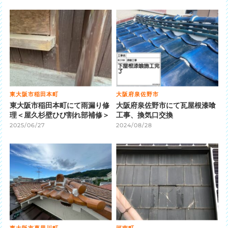
東大阪市稲田本町
大阪府泉佐野市
東大阪市稲田本町にて雨漏り修
大阪府泉佐野市にて瓦屋根漆喰
理＜屋久杉壁ひび割れ部補修＞
工事、換気口交換
2025/06/27
2024/08/28
東大阪市喜里川町
河南町