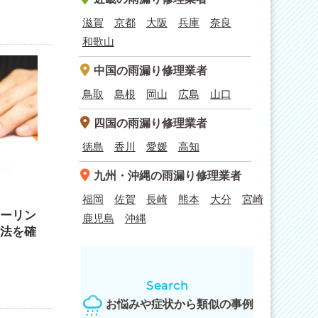
滋賀
京都
大阪
兵庫
奈良
和歌山
中国
の雨漏り修理業者
鳥取
島根
岡山
広島
山口
四国
の雨漏り修理業者
徳島
香川
愛媛
高知
九州・沖縄
の雨漏り修理業者
福岡
佐賀
長崎
熊本
大分
宮崎
ーリン
鹿児島
沖縄
法を確
Search
お悩みや症状から類似の事例