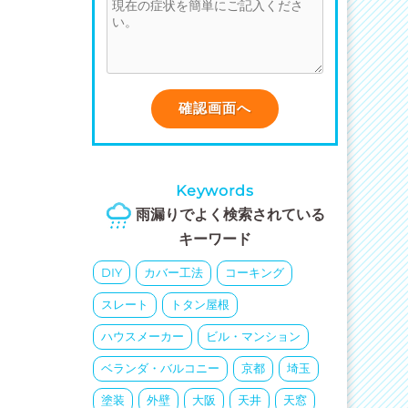
Keywords
雨漏りでよく検索されている
キーワード
DIY
カバー工法
コーキング
スレート
トタン屋根
ハウスメーカー
ビル・マンション
ベランダ・バルコニー
京都
埼玉
塗装
外壁
大阪
天井
天窓