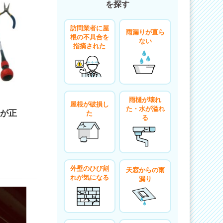
を探す
訪問業者に屋
雨漏りが直ら
根の不具合を
ない
指摘された
雨樋が壊れ
屋根が破損し
た・水が溢れ
が正
た
る
外壁のひび割
天窓からの雨
れが気になる
漏り