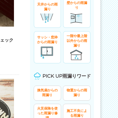
壁からの雨漏
天井からの雨
り
漏り
一階や最上階
サッシ・窓枠
ェック
以外からの雨
からの雨漏り
漏り
PICK UP雨漏りワード
換気扇からの
物置からの雨
雨漏り
漏り
火災保険を使
施工不良によ
った雨漏り修
る雨漏り
理