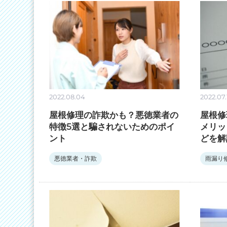
2022.08.04
2022.07.
屋根修理の詐欺かも？悪徳業者の
屋根修
特徴5選と騙されないためのポイ
メリッ
ント
どを解
悪徳業者・詐欺
雨漏り