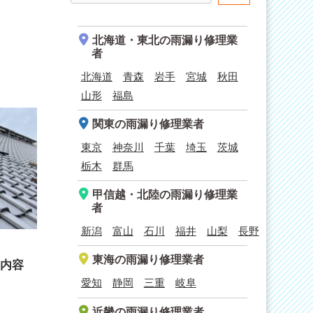
北海道・東北
の雨漏り修理業
者
北海道
青森
岩手
宮城
秋田
山形
福島
関東
の雨漏り修理業者
東京
神奈川
千葉
埼玉
茨城
栃木
群馬
甲信越・北陸
の雨漏り修理業
者
新潟
富山
石川
福井
山梨
長野
東海
の雨漏り修理業者
内容
愛知
静岡
三重
岐阜
近畿
の雨漏り修理業者