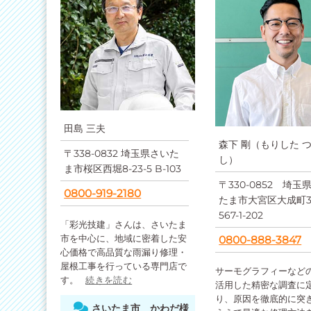
田島 三夫
森下 剛（もりした 
〒338-0832 埼玉県さいた
し）
ま市桜区西堀8-23-5 B-103
〒330-0852 埼玉
0800-919-2180
たま市大宮区大成町
567-1-202
「彩光技建」さんは、さいたま
市を中心に、地域に密着した安
0800-888-3847
心価格で高品質な雨漏り修理・
屋根工事を行っている専門店で
サーモグラフィーなど
す。
続きを読む
活用した精密な調査に
り、原因を徹底的に突
さいたま市 かわだ様