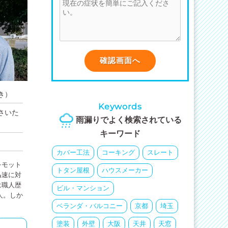
き）
Keywords
県さいた
雨漏りでよく検索されている
キーワード
カバー工法
コーキング
スレート
をモット
トタン屋根
ハウスメーカー
迅速に対
は職人歴
ビル・マンション
人。しか
ベランダ・バルコニー
京都
埼玉
塗装
外壁
大阪
天井
天窓