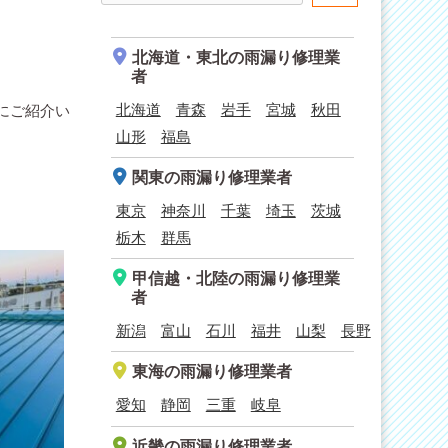
北海道・東北
の雨漏り修理業
者
北海道
青森
岩手
宮城
秋田
にご紹介い
山形
福島
関東
の雨漏り修理業者
東京
神奈川
千葉
埼玉
茨城
栃木
群馬
甲信越・北陸
の雨漏り修理業
者
新潟
富山
石川
福井
山梨
長野
東海
の雨漏り修理業者
愛知
静岡
三重
岐阜
近畿
の雨漏り修理業者