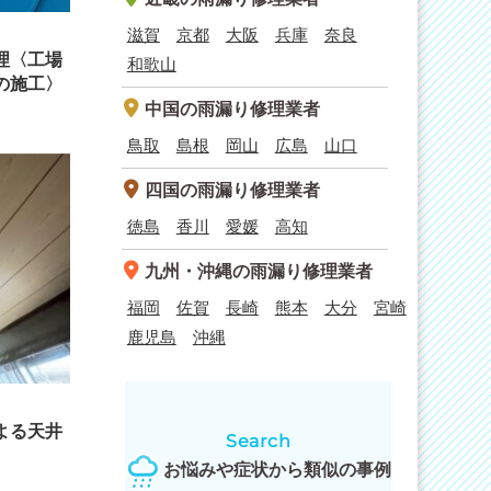
滋賀
京都
大阪
兵庫
奈良
理〈工場
和歌山
の施工〉
中国
の雨漏り修理業者
鳥取
島根
岡山
広島
山口
四国
の雨漏り修理業者
徳島
香川
愛媛
高知
九州・沖縄
の雨漏り修理業者
福岡
佐賀
長崎
熊本
大分
宮崎
鹿児島
沖縄
よる天井
Search
お悩みや症状から類似の事例