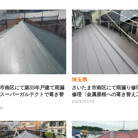
埼玉県
市南区にて築35年戸建て雨漏
さいたま市南区にて雨漏り修
スーパーガルテクトで葺き替
修理〈金属屋根への葺き替え
2025/02/13
19