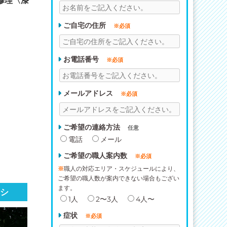
修理〈漆
ご自宅の住所
※必須
お電話番号
※必須
メールアドレス
※必須
ご希望の連絡方法
任意
電話
メール
ご希望の職人案内数
※必須
※
職人の対応エリア・スケジュールにより、
ご希望の職人数が案内できない場合もござい
ます。
シ
1人
2〜3人
4人〜
症状
※必須