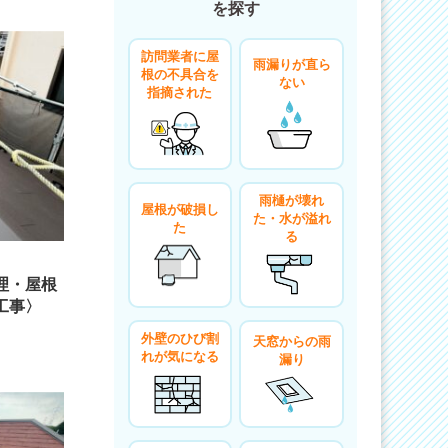
を探す
訪問業者に屋
雨漏りが直ら
根の不具合を
ない
指摘された
雨樋が壊れ
屋根が破損し
た・水が溢れ
た
る
理・屋根
工事〉
外壁のひび割
天窓からの雨
れが気になる
漏り