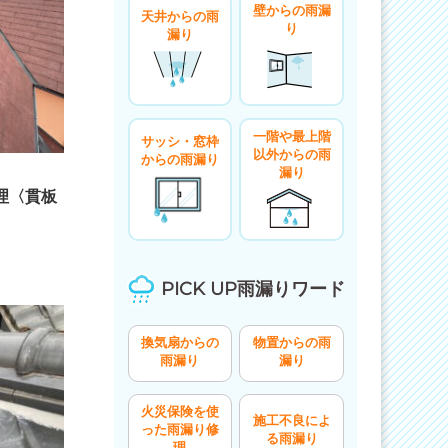
壁からの雨漏
天井からの雨
り
漏り
一階や最上階
サッシ・窓枠
以外からの雨
からの雨漏り
漏り
理〈貫板
PICK UP雨漏りワード
換気扇からの
物置からの雨
雨漏り
漏り
火災保険を使
施工不良によ
った雨漏り修
る雨漏り
理