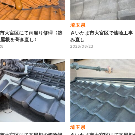
埼玉県
市大宮区にて雨漏り修理〈築
さいたま市大宮区で漆喰工事
瓦屋根を葺き直し〉
み直し
28
2023/08/23
埼玉県