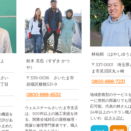
林祐樹 （はやしゆう
つよ
鈴木 克也（すずき かつ
〒337-0001 埼玉
や）
ま市見沼区丸ヶ崎
県さい
〒339-0036 さいたま市
0800-888-7231
3丁目
岩槻区横根531-9
0800-888-6532
地域密着型のサービス
ーに突然の雨漏りでも
応可能。代表の林さん
ウェルスチールさいたま市支店
24年以上のベテラン職
は、500件以上の施工実績を誇
の機器を
しいわ
続きを読む
る、関東全域対応の屋根修理・
定評があ
雨漏り修理専門業者です。職人
き止めた
直営の
続きを読む
メール
電話問