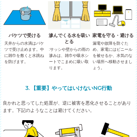
バケツで受ける
滲んでくる水を吸い
家電を守る・避ける
とる
天井からの水滴はバケ
漏電や故障を防ぐた
ツで受け止めます。中
:サッシや壁からの雨の
め、家電にはビニール
に雑巾を敷くと水跳ね
滲みは、雑巾や吸水シ
を被せるか、水気のな
を防げます。
ートでこまめに吸い取
い場所へ移動させまし
ります。
ょう。
3. 【重要】やってはいけないNG行動
良かれと思ってした処置が、逆に被害を悪化させることがあり
ます。下記のようなことは避けてください。