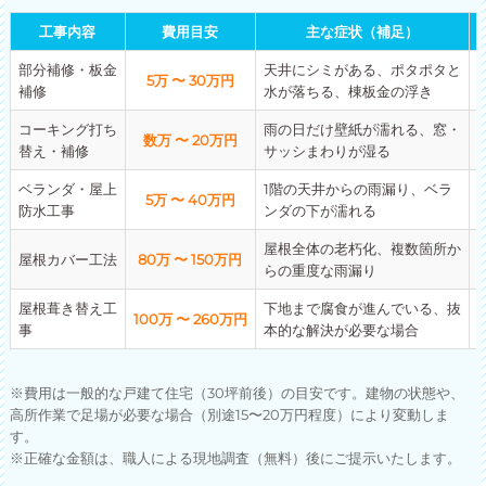
工事内容
費用目安
主な症状（補足）
部分補修・板金
天井にシミがある、ポタポタと
5万 〜 30万円
補修
水が落ちる、棟板金の浮き
コーキング打ち
雨の日だけ壁紙が濡れる、窓・
数万 〜 20万円
替え・補修
サッシまわりが湿る
ベランダ・屋上
1階の天井からの雨漏り、ベラ
5万 〜 40万円
防水工事
ンダの下が濡れる
屋根全体の老朽化、複数箇所か
屋根カバー工法
80万 〜 150万円
らの重度な雨漏り
屋根葺き替え工
下地まで腐食が進んでいる、抜
100万 〜 260万円
事
本的な解決が必要な場合
※費用は一般的な戸建て住宅（30坪前後）の目安です。建物の状態や、
高所作業で足場が必要な場合（別途15〜20万円程度）により変動しま
す。
※正確な金額は、職人による現地調査（無料）後にご提示いたします。