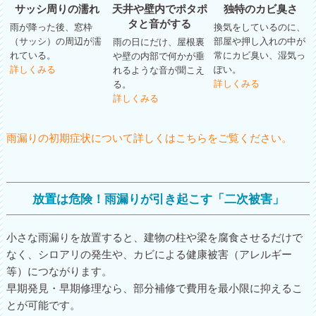
サッシ周りの濡れ
天井や壁内でポタポ
独特のカビ臭さ
タと音がする
雨が降った後、窓枠
換気をしているのに、
（サッシ）の周辺が濡
部屋や押し入れの中が
雨の日にだけ、屋根裏
れている。
常にカビ臭い、湿気っ
や壁の内部で何かが垂
詳しくみる
ぽい。
れるような音が聞こえ
詳しくみる
る。
詳しくみる
雨漏りの初期症状について詳しくはこちらをご覧ください。
放置は危険！雨漏りが引き起こす「二次被害」
小さな雨漏りを放置すると、建物の柱や梁を腐食させるだけで
なく、シロアリの発生や、カビによる健康被害（アレルギー
等）につながります。
早期発見・早期修理なら、部分補修で費用を最小限に抑えるこ
とが可能です。