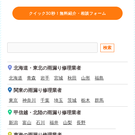
クイック30秒！無料紹介・相談フォーム
北海道・東北
の雨漏り修理業者
北海道
青森
岩手
宮城
秋田
山形
福島
関東
の雨漏り修理業者
東京
神奈川
千葉
埼玉
茨城
栃木
群馬
甲信越・北陸
の雨漏り修理業者
新潟
富山
石川
福井
山梨
長野
東海
の雨漏り修理業者