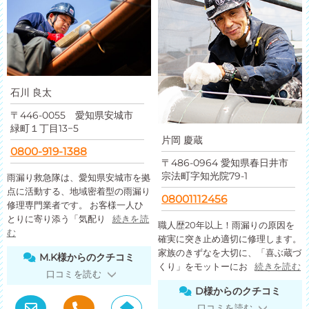
石川 良太
〒446-0055 愛知県安城市
緑町１丁目13−5
片岡 慶蔵
0800-919-1388
〒486-0964 愛知県春日井市
宗法町字知光院79-1
雨漏り救急隊は、愛知県安城市を拠
点に活動する、地域密着型の雨漏り
08001112456
修理専門業者です。 お客様一人ひ
とりに寄り添う「気配り
続きを読
職人歴20年以上！雨漏りの原因を
む
確実に突き止め適切に修理します。
家族のきずなを大切に、「喜ぶ蔵づ
M.K様からのクチコミ
くり」をモットーにお
続きを読む
口コミを読む
D様からのクチコミ
口コミを読む