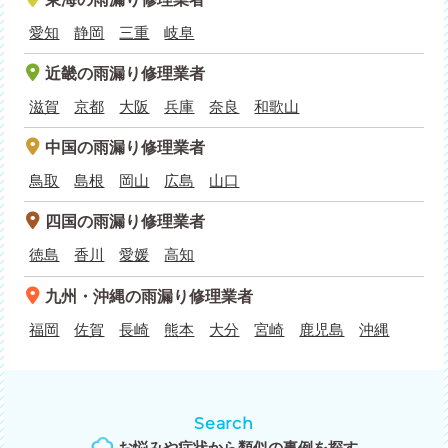
愛知
静岡
三重
岐阜
近畿
の雨漏り修理業者
滋賀
京都
大阪
兵庫
奈良
和歌山
中国
の雨漏り修理業者
鳥取
島根
岡山
広島
山口
四国
の雨漏り修理業者
徳島
香川
愛媛
高知
九州・沖縄
の雨漏り修理業者
福岡
佐賀
長崎
熊本
大分
宮崎
鹿児島
沖縄
Search
お悩みや症状から類似の事例を探す