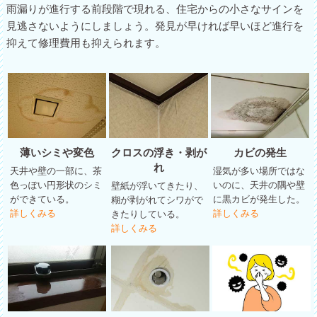
雨漏りが進行する前段階で現れる、住宅からの小さなサインを
見逃さないようにしましょう。発見が早ければ早いほど進行を
抑えて修理費用も抑えられます。
薄いシミや変色
クロスの浮き・剥が
カビの発生
れ
天井や壁の一部に、茶
湿気が多い場所ではな
色っぽい円形状のシミ
いのに、天井の隅や壁
壁紙が浮いてきたり、
ができている。
に黒カビが発生した。
糊が剥がれてシワがで
詳しくみる
詳しくみる
きたりしている。
詳しくみる