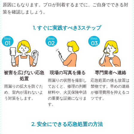
原因にもなります。プロが到着するまでに、ご自身でできる対
策を確認しましょう。
1. すぐに実践すべき3ステップ
Step.
Step.
Step.
01
02
03
被害を広げない応急
現場の写真を撮る
専門業者へ連絡
処置
雨漏りの状態を撮影し
応急処置の後も放置は
雨漏りの拡大を防ぐた
ておくと、修理の判断
禁物です。早めの連絡
め、室内が濡れないよ
材料や、火災保険申請
が修理費用を抑えるコ
う対策をします。
の重要な証拠になりま
ツです。
す。
2. 安全にできる応急処置の方法